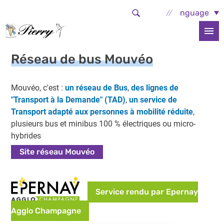
Aller au contenu principal
Select Language
Accueil
Services et démarches
Cadre de vie
Réseau de bus Mouvéo
Réseau de bus Mouvéo
Mouvéo, c'est :
un réseau de Bus
,
des lignes de
"Transport à la Demande" (TAD)
,
un service de
Transport adapté aux personnes à mobilité réduite
,
plusieurs bus et minibus 100 % électriques ou micro-
hybrides
Site réseau Mouvéo
Service rendu par Epernay
Agglo Champagne