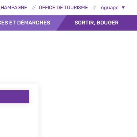
ns externes - Épernay
Select Language
CHAMPAGNE
OFFICE DE TOURISME
CES ET DÉMARCHES
SORTIR, BOUGER