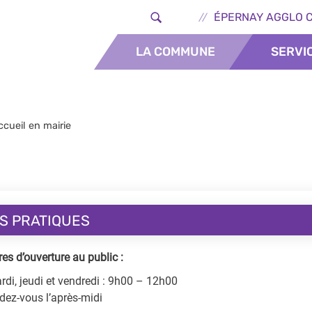
Aller au contenu principal
Header - Lie
ÉPERNAY AGGLO 
LA COMMUNE
SERVI
ccueil en mairie
S PRATIQUES
res d’ouverture au public :
rdi, jeudi et vendredi : 9h00 – 12h00
ndez-vous l’après-midi