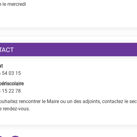
 le mercredi
TACT
at
6 54 03 15
périscolaire
3 15 22 78
ouhaitez rencontrer le Maire ou un des adjoints, contactez le sec
de rendez-vous.