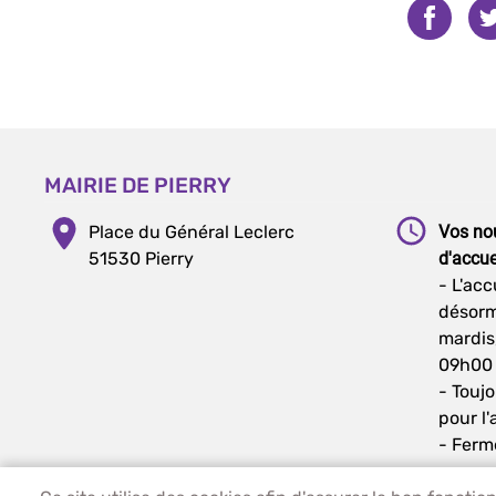
MAIRIE DE PIERRY
Place du Général Leclerc
Vos no
51530 Pierry
d'accue
- L'acc
désorm
mardis
09h00 
- Touj
pour l'
- Ferm