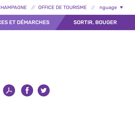
ns externes - Épernay
Select Language
CHAMPAGNE
OFFICE DE TOURISME
CES ET DÉMARCHES
SORTIR, BOUGER