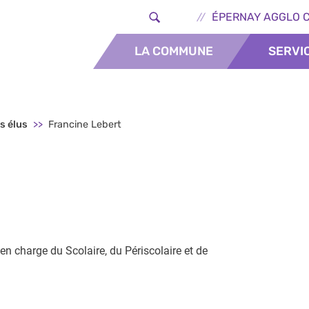
Aller au contenu principal
Header - Lie
ÉPERNAY AGGLO 
LA COMMUNE
SERVI
s élus
Francine Lebert
n charge du Scolaire, du Périscolaire et de